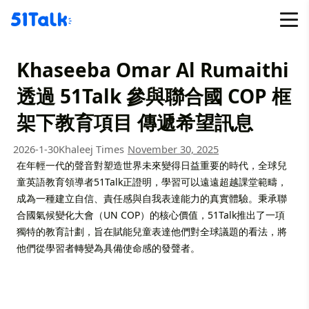
Skip
to
content
Khaseeba Omar Al Rumaithi
透過 51Talk 參與聯合國 COP 框
架下教育項目 傳遞希望訊息
2026-1-30
Khaleej Times
November 30, 2025
在年輕一代的聲音對塑造世界未來變得日益重要的時代，全球兒
童英語教育領導者51Talk正證明，學習可以遠遠超越課堂範疇，
成為一種建立自信、責任感與自我表達能力的真實體驗。秉承聯
合國氣候變化大會（UN COP）的核心價值，51Talk推出了一項
獨特的教育計劃，旨在賦能兒童表達他們對全球議題的看法，將
他們從學習者轉變為具備使命感的發聲者。