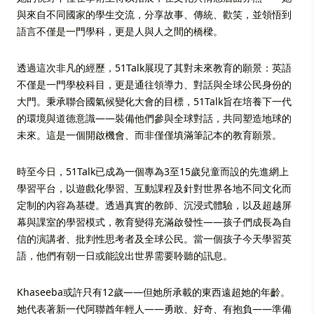
與來自不同國家的學生交流，分享故事、傳統、歡笑，並領悟到
語言不僅是一門學科，更是人與人之間的橋樑。
透過這次非凡的經歷，51Talk展現了其對未來教育的願景：英語
不僅是一門學校科目，更是通往領導力、對話與全球公民身份的
大門。秉承聯合國氣候變化大會的目標，51Talk旨在培養下一代
的環境與道德意識——裝備他們參與全球對話，共同塑造地球的
未來。這是一個開啟機會、而非僅僅填滿筆記本的教育願景。
時至今日，51Talk已成為一個專為3至15歲兒童而設的先進網上
學習平台，以遊戲化學習、互動課程及針對世界各地不同文化而
定制的內容為基礎。透過真實的教師、沉浸式體驗，以及超越屏
幕與課室的學習模式，教育變得充滿啟發性——孩子們成長為自
信的演講者、批判性思考者及全球公民。當一個孩子今天學習英
語，他們有朝一日或能說出世界需要聆聽的訊息。
Khaseeba或許只有12歲——但她所承載的東西遠超她的年齡。
她代表著新一代阿聯酋年輕人——勇敢、好奇、有抱負——準備