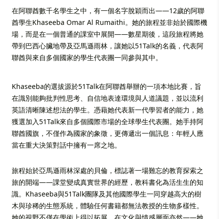
在阿聯酋數千名學生之中，有一個名字脫穎而出——12歲的阿聯
酋學生Khaseeba Omar Al Rumaithi。她的旅程並非始於國際機
場，而是在一個普通的課室中展開——數星期後，這段旅程將她
帶到巴西心臟地帶及亞馬遜雨林，讓她以51Talk的名義，代表阿
聯酋與來自多個國家的學生代表團一同參與其中。
Khaseeba的選拔源於51Talk在阿聯酋舉辦的一項本地比賽，旨
在識別能夠批判性思考、自信地表達環境與人道議題，並以流利
英語清晰陳述想法的學生。憑藉她代表新一代學習者的能力，她
獲選加入51Talk來自多個國際市場的全球學生代表團。她手持阿
聯酋國旗，不僅作為國家的象徵，更傳遞出一個訊息：年輕人應
當在重大決策對話中擁有一席之地。
旅程始於亞馬遜雨林深處的貝倫，標誌著一場難忘的教育探索之
旅的開端——課堂變成真實世界的經歷，教科書化為活生生的知
識。Khaseeba與51Talk團隊及其他國際學生一同穿越高大的樹
木與珍稀的生態系統，體驗任何書籍都無法教授的生物多樣性。
她的視野不僅在學術上得以拓展，在文化與情感層面亦然——她